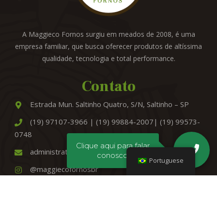
A Maggieco Fornos surgiu em meados de 2008, é uma
empresa familiar, que busca oferecer produtos de altíssima
qualidade, tecnologia e total performance.
Contato
Estrada Mun. Saltinho Quatro, S/N, Saltinho – SP
(19) 97107-3966 | (19) 99884-2007| (19) 99573-
0748
Clique aqui para falar
administrativo@maggiecofornos.com.br
conosco!
Portuguese
@maggiecofornosbr
ForestDigital
2023 © Todos os direitos reservados.