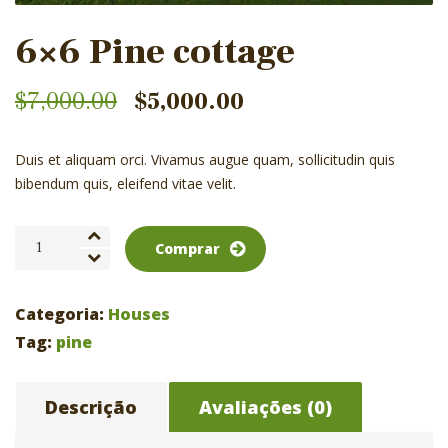
6×6 Pine cottage
$
7,000.00
$
5,000.00
Duis et aliquam orci. Vivamus augue quam, sollicitudin quis
bibendum quis, eleifend vitae velit.
6×6
Comprar
Pine
cottage
quantidade
Categoria:
Houses
Tag:
pine
Descrição
Avaliações (0)