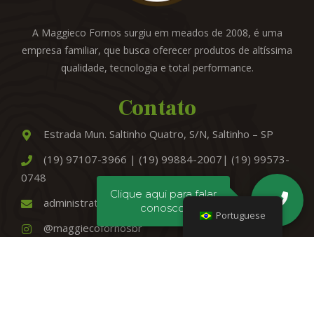
A Maggieco Fornos surgiu em meados de 2008, é uma
empresa familiar, que busca oferecer produtos de altíssima
qualidade, tecnologia e total performance.
Contato
Estrada Mun. Saltinho Quatro, S/N, Saltinho – SP
(19) 97107-3966 | (19) 99884-2007| (19) 99573-
0748
Clique aqui para falar
administrativo@maggiecofornos.com.br
conosco!
Portuguese
@maggiecofornosbr
ForestDigital
2023 © Todos os direitos reservados.