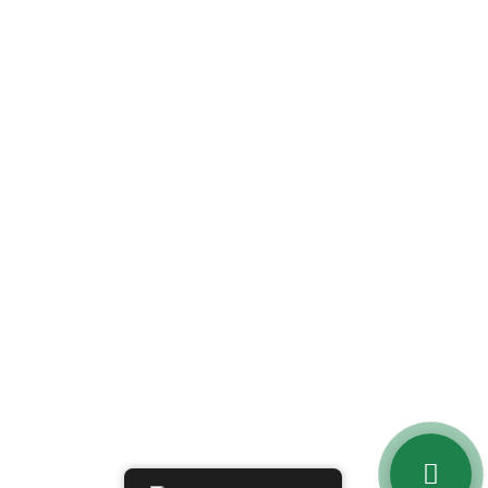
Contato
Estrada Mun. Saltinho Quatro, S/N, Saltinho – SP
(19) 97107-3966 | (19) 99884-2007| (19)
9573-0748
administrativo@maggiecofornos.com.br
@maggiecofornosbr