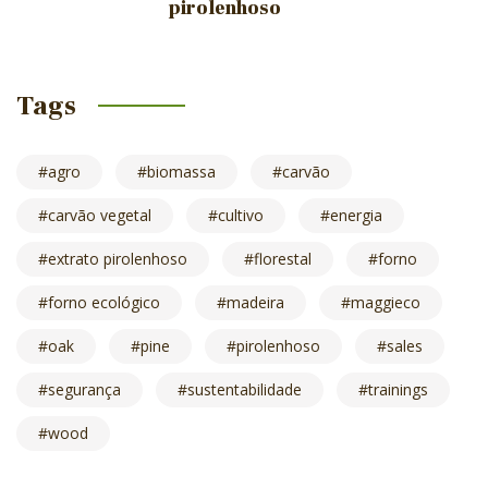
pirolenhoso
Tags
agro
biomassa
carvão
carvão vegetal
cultivo
energia
extrato pirolenhoso
florestal
forno
forno ecológico
madeira
maggieco
oak
pine
pirolenhoso
sales
segurança
sustentabilidade
trainings
wood