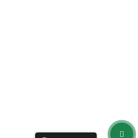
Contato
Estrada Mun. Saltinho Quatro, S/N, Saltinho – SP
(19) 97107-3966 | (19) 99884-2007| (19)
9573-0748
administrativo@maggiecofornos.com.br
@maggiecofornosbr